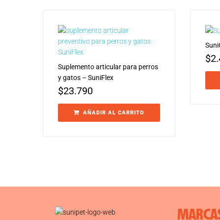
Suni
$
2
Suplemento articular para perros
y gatos – SuniFlex
$
23.790
AÑADIR AL CARRITO
MARCA