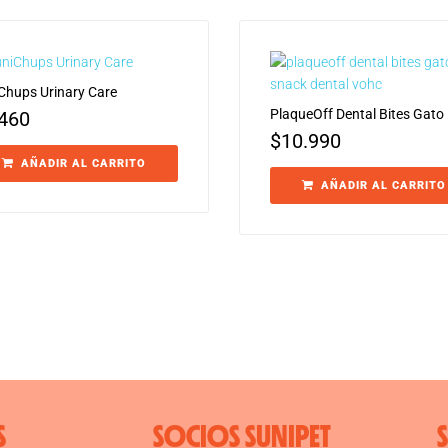
Chups Urinary Care
PlaqueOff Dental Bites Gato
.460
$
10.990
AÑADIR AL CARRITO
AÑADIR AL CARRITO
S
SOCIOS SUNIPET