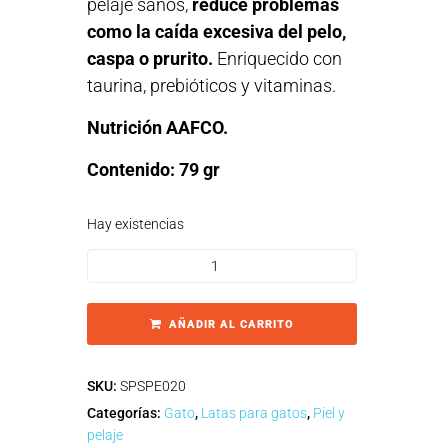
pelaje sanos,
reduce problemas
como la caída excesiva del pelo,
caspa o prurito.
Enriquecido con
taurina, prebióticos y vitaminas.
Nutrición AAFCO.
Contenido: 79 gr
Hay existencias
AÑADIR AL CARRITO
SKU:
SPSPE020
Categorías:
Gato
,
Latas para gatos
,
Piel y
pelaje