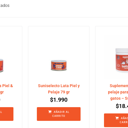
ltados
 Piel &
Suniselecto Lata Piel y
Suplement
gr
Pelaje 79 gr
pelaje para
gatos – S
0
$
1.990
$
18.
AL
AÑADIR AL
CARRITO
AÑAD
CARR