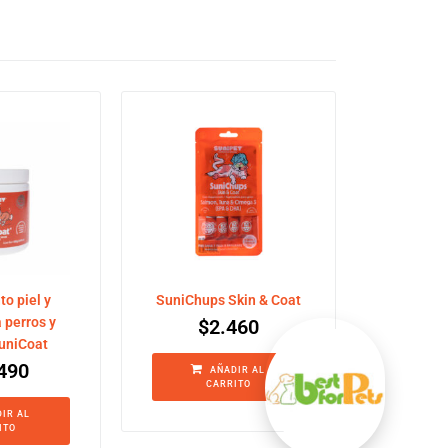
o piel y
SuniChups Skin & Coat
 perros y
$
2.460
uniCoat
490
AÑADIR AL
CARRITO
IR AL
ITO