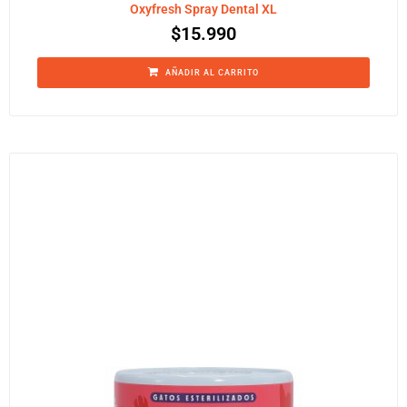
Oxyfresh Spray Dental XL
$
15.990
AÑADIR AL CARRITO