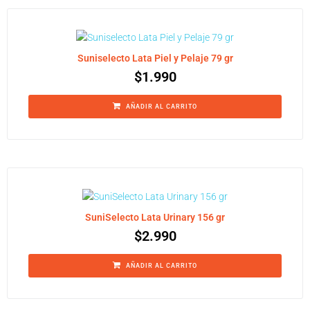
Suniselecto Lata Piel y Pelaje 79 gr
$
1.990
AÑADIR AL CARRITO
SuniSelecto Lata Urinary 156 gr
$
2.990
AÑADIR AL CARRITO