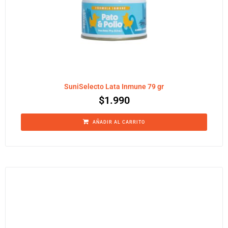
SuniSelecto Lata Inmune 79 gr
$
1.990
AÑADIR AL CARRITO