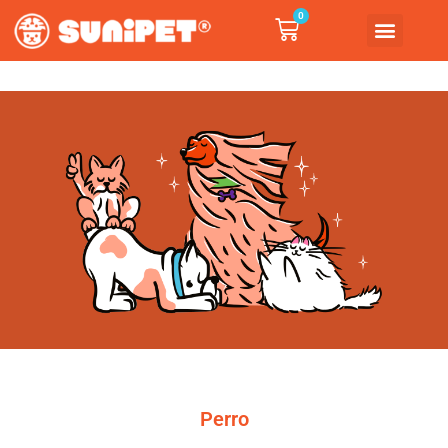
0
Perro