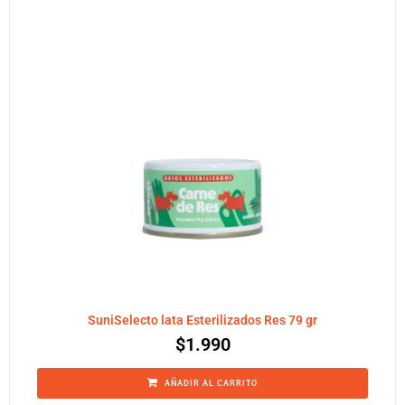
SuniSelecto lata Esterilizados Res 79 gr
$
1.990
AÑADIR AL CARRITO