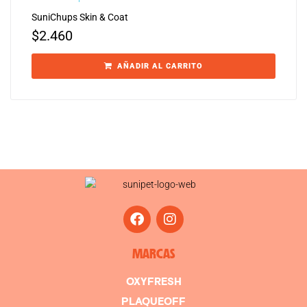
SuniChups Skin & Coat
$
2.460
AÑADIR AL CARRITO
MARCAS
OXYFRESH
PLAQUEOFF