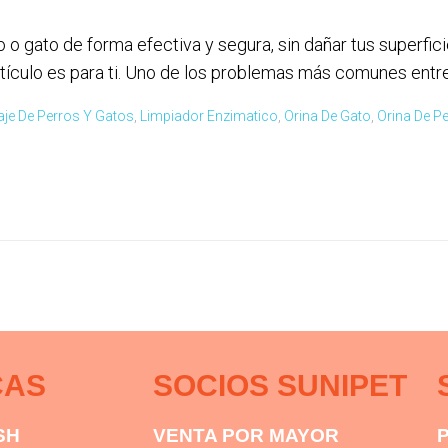
o gato de forma efectiva y segura, sin dañar tus superficie
tículo es para ti. Uno de los problemas más comunes entre 
aje De Perros Y Gatos
,
Limpiador Enzimatico
,
Orina De Gato
,
Orina De P
CAS
SOCIOS SUNIPET
SH
VENTA POR MAYOR
P