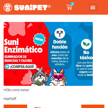
0
HOla como estan
esjafsjdf