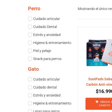
Perro
Mostrando el único re
Cuidado articular
Cuidado Dental
Estrés y ansiedad
Higiene & entrenamiento
Piel y pelaje
Snack para perros
Gato
SuniPads Saba
Cuidado articular
Carbón Anti-olo
Cuidado dental
$
16.99
Estrés y ansiedad
AÑADIR 
Higiene & entrenamiento
CARRITO
Latas para gatos