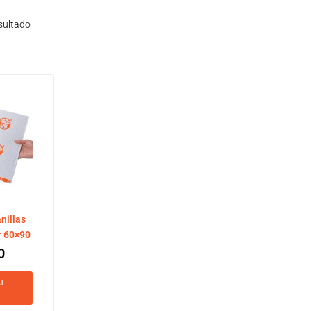
sultado
nillas
r 60×90
0
AL