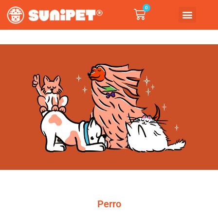
0
Perro