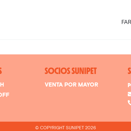
FAR
S
SOCIOS SUNIPET
SH
VENTA POR MAYOR
P
OFF
© COPYRIGHT SUNIPET 2026