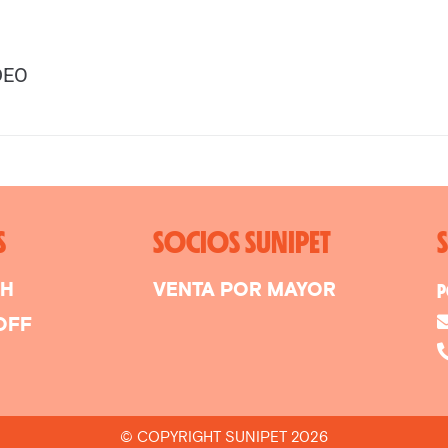
DEO
S
SOCIOS SUNIPET
SH
VENTA POR MAYOR
P
OFF
© COPYRIGHT SUNIPET 2026