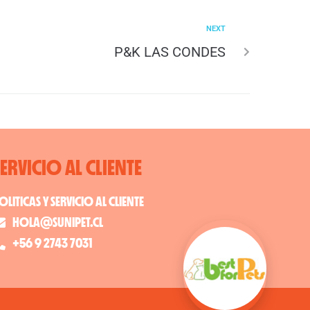
NEXT
P&K LAS CONDES
SERVICIO AL CLIENTE
OLITICAS Y SERVICIO AL CLIENTE
HOLA@SUNIPET.CL
+56 9 2743 7031