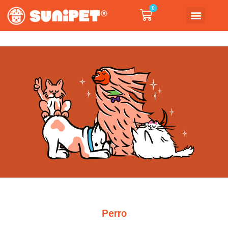
0
Perro