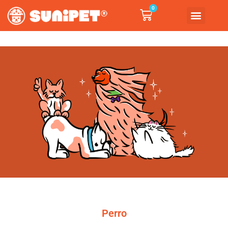
0
Perro