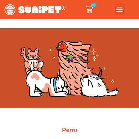
0
Perro