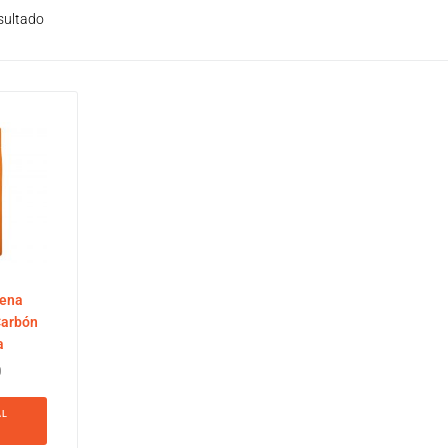
sultado
rena
Carbón
a
0
AL