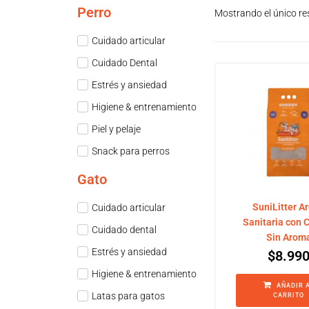
Perro
Mostrando el único re
Cuidado articular
Cuidado Dental
Estrés y ansiedad
Higiene & entrenamiento
Piel y pelaje
Snack para perros
Gato
SuniLitter A
Cuidado articular
Sanitaria con 
Cuidado dental
Sin Arom
Estrés y ansiedad
$
8.99
Higiene & entrenamiento
AÑADIR 
Latas para gatos
CARRITO