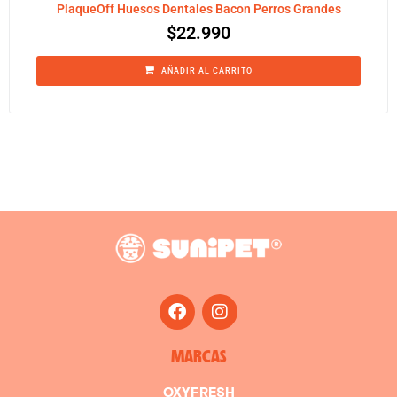
PlaqueOff Huesos Dentales Bacon Perros Grandes
$
22.990
AÑADIR AL CARRITO
MARCAS
OXYFRESH