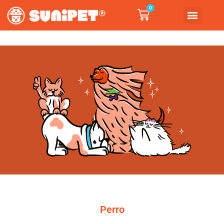
0
Perro