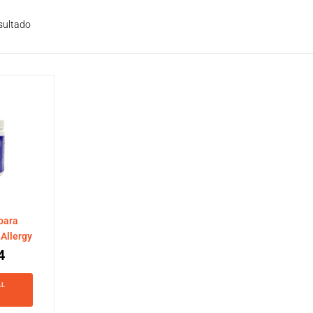
sultado
para
Allergy
4
AL