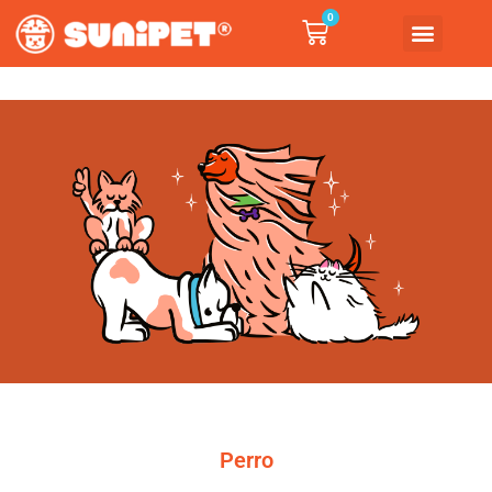
0
Perro