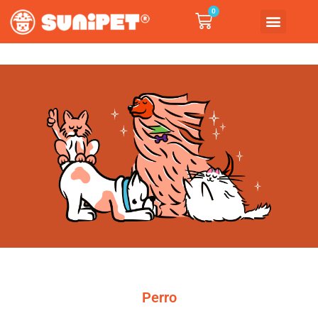
0
Perro