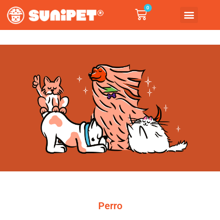
0
Perro