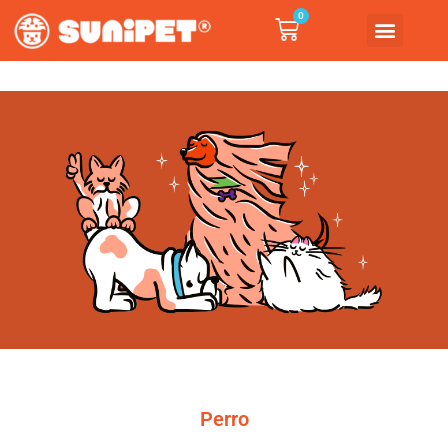
0
Perro