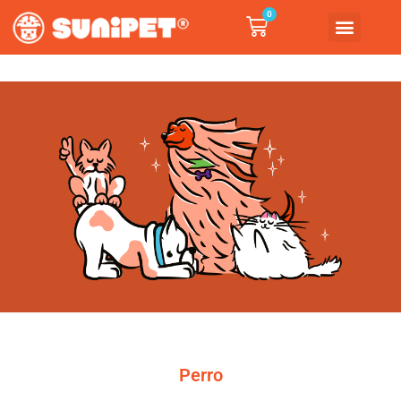
0
Perro