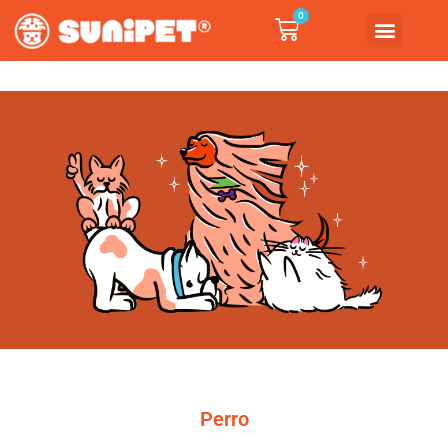
0
Perro