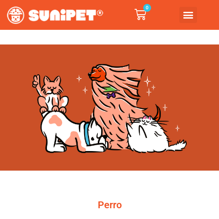
0
Perro