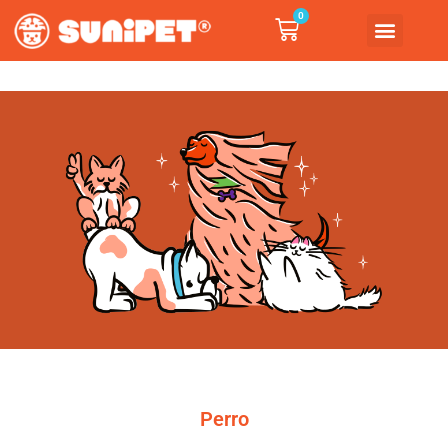
0
Perro