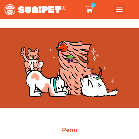
0
Perro