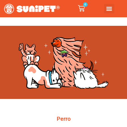
0
Perro