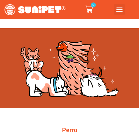
0
Perro