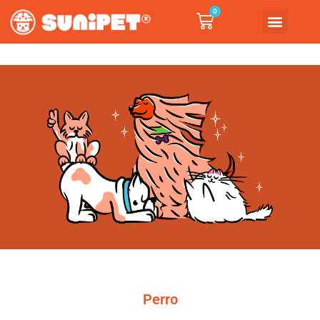
0
Perro