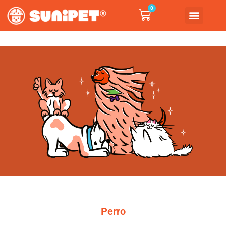
0
Perro