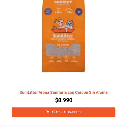
SuniLitter Arena Sanitaria con Carbón Sin Aroma
$
8.990
AÑADIR AL CARRITO