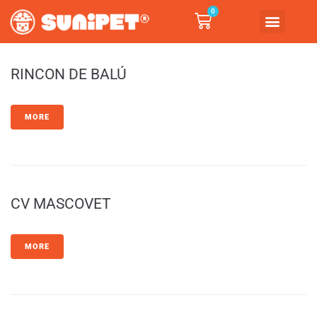
0
QUIENES SOMOS
DONDE COMPRAR
RINCON DE BALÚ
MORE
CV MASCOVET
MORE