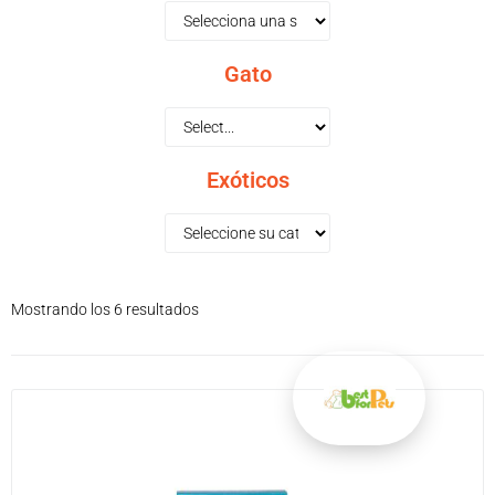
Gato
Exóticos
Mostrando los 6 resultados