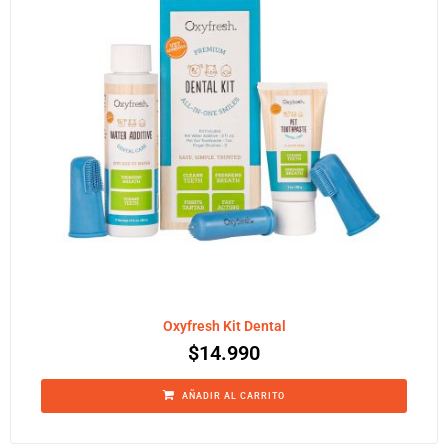
Oxyfresh Kit Dental
$
14.990
AÑADIR AL CARRITO