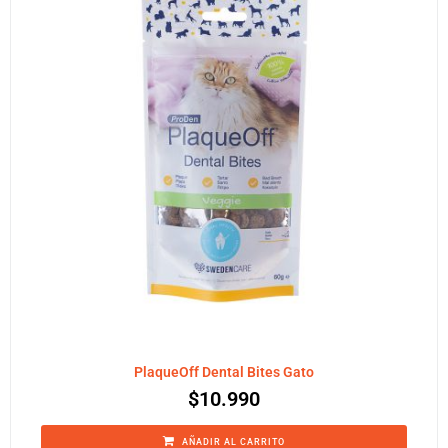
PlaqueOff Dental Bites Gato
$
10.990
AÑADIR AL CARRITO