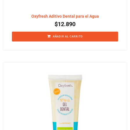
Oxyfresh Aditivo Dental para el Agua
$
12.890
AÑADIR AL CARRITO