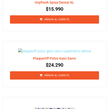
Oxyfresh Spray Dental XL
$
15.990
AÑADIR AL CARRITO
PlaqueOff Polvo Gato Sarro
$
24.290
AÑADIR AL CARRITO