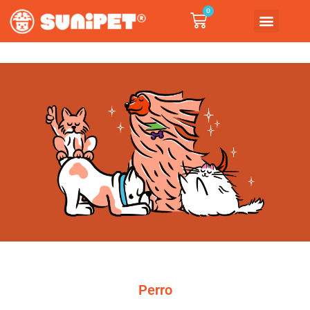
0
Perro