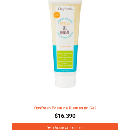
Oxyfresh Pasta de Dientes en Gel
$
16.390
AÑADIR AL CARRITO