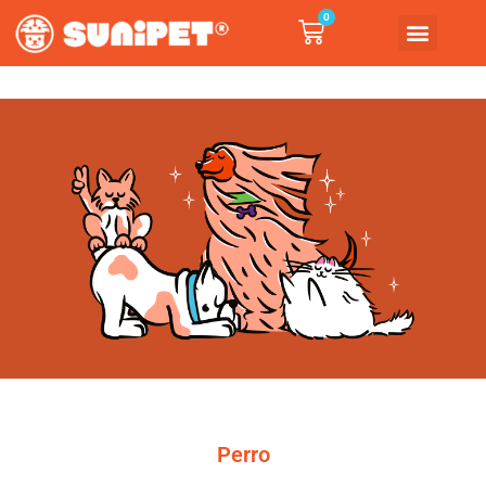
0
Perro