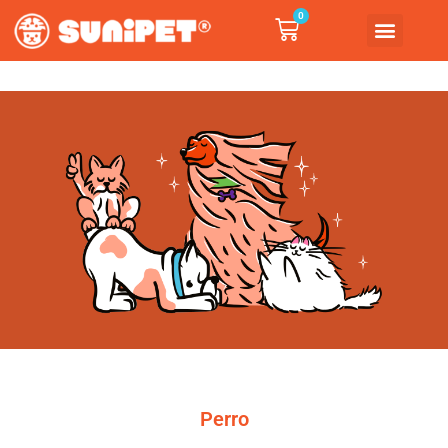
0
Perro