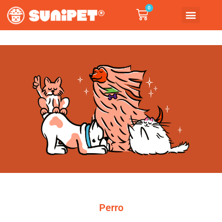
0
Perro